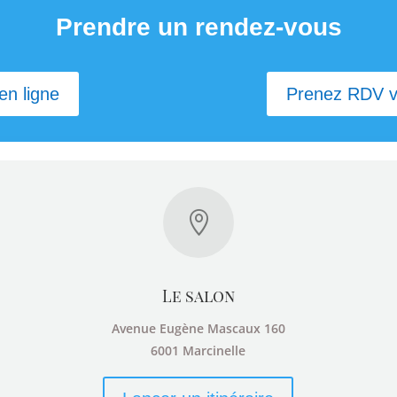
Prendre un rendez-vous
en ligne
Prenez RDV vi

Le salon
Avenue Eugène Mascaux 160
6001 Marcinelle